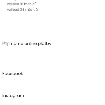
velikost 18 měsíců
:
velikost 24 měsíců
:
Z
á
p
a
t
Přijímáme online platby
í
Facebook
Instagram