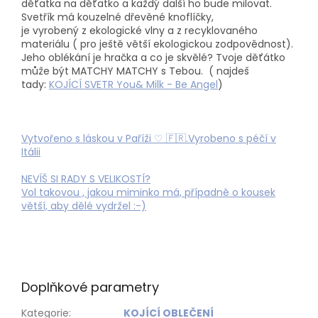
děťatka na děťatko a každý další ho bude milovat.
Svetřík má kouzelné dřevěné knoflíčky,
je vyrobený z ekologické vlny a z recyklovaného
materiálu ( pro ještě větší ekologickou zodpovědnost).
Jeho oblékání je hračka a co je skvělé? Tvoje děťátko
může být MATCHY MATCHY s Tebou. ( najdeš
tady:
KOJÍCÍ SVETR You& Milk - Be Angel
)
Vytvořeno s láskou v Paříži ♡ 🇫🇷.Vyrobeno s péčí v
Itálii
NEVÍŠ SI RADY S VELIKOSTÍ?
Vol takovou , jakou miminko má, případně o kousek
větší, aby dělé vydržel :-)
Doplňkové parametry
Kategorie
:
KOJÍCÍ OBLEČENÍ