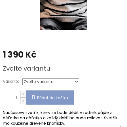
1 390 Kč
Měrná
Zvolte variantu
cena:
Varianta
Přidat do košíku
Nadčasový svetřík, který se bude dědit v rodině, půjde z
děťatka na děťatko a každý další ho bude milovat. Svetřík
má kouzelné dřevěné knoflíčky,