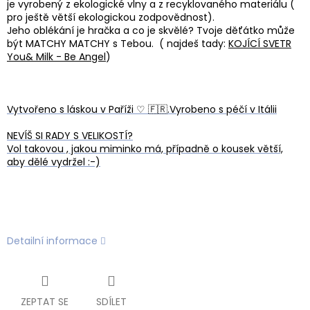
je vyrobený z ekologické vlny a z recyklovaného materiálu (
pro ještě větší ekologickou zodpovědnost).
Jeho oblékání je hračka a co je skvělé? Tvoje děťátko může
být MATCHY MATCHY s Tebou. ( najdeš tady:
KOJÍCÍ SVETR
You& Milk - Be Angel
)
Vytvořeno s láskou v Paříži ♡ 🇫🇷.Vyrobeno s péčí v Itálii
NEVÍŠ SI RADY S VELIKOSTÍ?
Vol takovou , jakou miminko má, případně o kousek větší,
aby dělé vydržel :-)
Detailní informace
ZEPTAT SE
SDÍLET