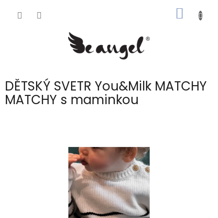
Přejít
NÁKUP
na
obsah
KOŠÍK
DĚTSKÝ SVETR You&Milk MATCHY
MATCHY s maminkou