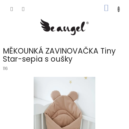
Přejít
NÁKUP
na
obsah
KOŠÍK
MĚKOUNKÁ ZAVINOVAČKA Tiny
Star-sepia s oušky
116