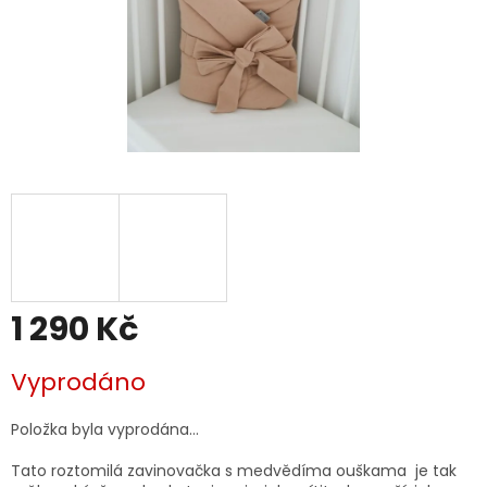
1 290 Kč
Měrná
Vyprodáno
cena:
Položka byla vyprodána…
Tato roztomilá zavinovačka s medvědíma ouškama je tak