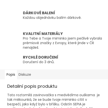
DÁRKOVÉ BALENÍ
Každou objednávku balím dárkově.
KVALITNÍ MATERIÁLY
Pro Tebe a Tvoje miminko jsem pečlivě vybrala
prémiové značky z Evropy, které jinde v ČR
nenajdeš.
RYCHLÉ DORUČENÍ
Doručení do 3 dnů.
Popis
Diskuze
Detailní popis produktu
Tato roztomilá zavinovačka s medvědíma ouškama je
tak měkounká, že se bude tvoje miminko cítit v
bezpečí, jako když bylo v bříšku. Odstín SEPIA je