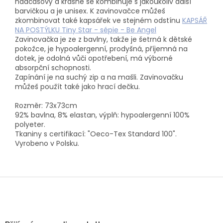
nadčasový a krásně se kombinuje s jakoukoliv další
barvičkou a je unisex. K zavinovačce můžeš
zkombinovat také kapsářek ve stejném odstínu
KAPSÁŘ
NA POSTÝLKU Tiny Star - sépie - Be Angel
Zavinovačka je ze z bavlny, takže je šetrná k dětské
pokožce, je hypoalergenní, prodyšná, příjemná na
dotek, je odolná vůči opotřebení, má výborné
absorpční schopnosti.
Zapínání je na suchý zip a na mašli. Zavinovačku
můžeš použít také jako hrací dečku.
Rozměr: 73x73cm
92% bavlna, 8% elastan, výplň: hypoalergenní 100%
polyeter.
Tkaniny s certifikací: "Oeco-Tex Standard 100".
Vyrobeno v Polsku.
Z
á
p
a