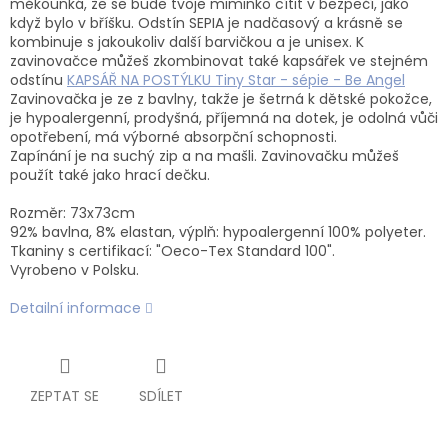
měkounká, že se bude tvoje miminko cítit v bezpečí, jako
když bylo v bříšku. Odstín SEPIA je nadčasový a krásně se
kombinuje s jakoukoliv další barvičkou a je unisex. K
zavinovačce můžeš zkombinovat také kapsářek ve stejném
odstínu
KAPSÁŘ NA POSTÝLKU Tiny Star - sépie - Be Angel
Zavinovačka je ze z bavlny, takže je šetrná k dětské pokožce,
je hypoalergenní, prodyšná, příjemná na dotek, je odolná vůči
opotřebení, má výborné absorpční schopnosti.
Zapínání je na suchý zip a na mašli. Zavinovačku můžeš
použít také jako hrací dečku.
Rozměr: 73x73cm
92% bavlna, 8% elastan, výplň: hypoalergenní 100% polyeter.
Tkaniny s certifikací: "Oeco-Tex Standard 100".
Vyrobeno v Polsku.
Detailní informace
ZEPTAT SE
SDÍLET