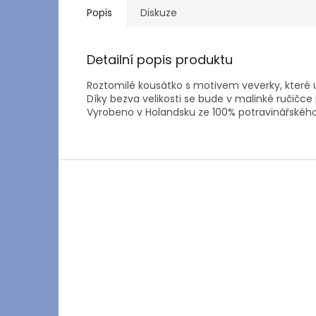
Popis
Diskuze
Detailní popis produktu
Roztomilé kousátko s motivem veverky, které u
Díky bezva velikosti se bude v malinké ručičce
Vyrobeno v Holandsku ze 100% potravinářského 
Z
á
p
a
t
í