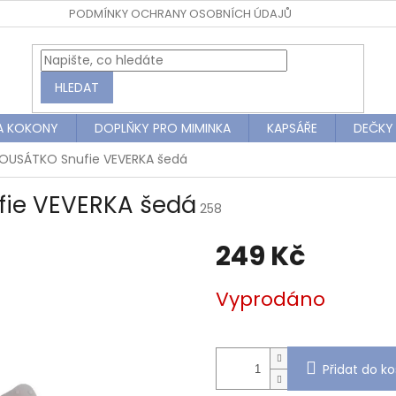
PODMÍNKY OCHRANY OSOBNÍCH ÚDAJŮ
HLEDAT
A KOKONY
DOPLŇKY PRO MIMINKA
KAPSÁŘE
DEČKY
KOUSÁTKO Snufie VEVERKA šedá
fie VEVERKA šedá
258
249 Kč
Měrná
Vyprodáno
cena:
Přidat do ko