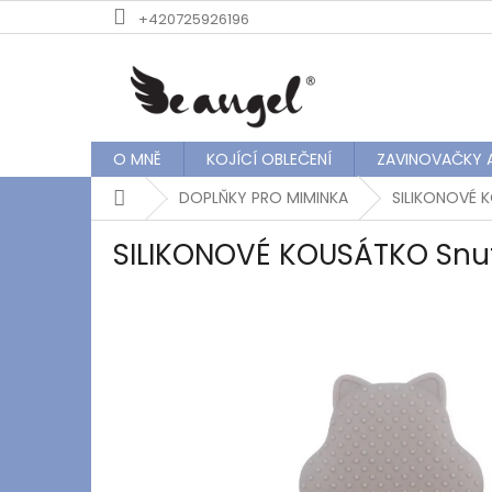
Přejít
+420725926196
na
obsah
O MNĚ
KOJÍCÍ OBLEČENÍ
ZAVINOVAČKY 
Domů
DOPLŇKY PRO MIMINKA
SILIKONOVÉ 
SILIKONOVÉ KOUSÁTKO Snu