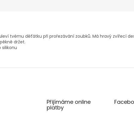
leví tvému děťátku při prořezávání zoubků. Má hravý zvířecí des
 pěkně držet.
silikonu
Přijímáme online
Facebo
platby