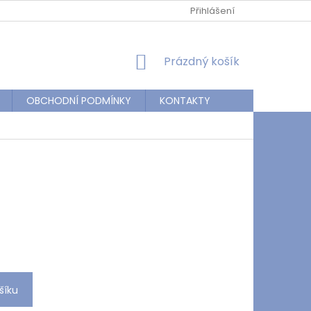
Přihlášení
NÁKUPNÍ
Prázdný košík
KOŠÍK
OBCHODNÍ PODMÍNKY
KONTAKTY
šíku