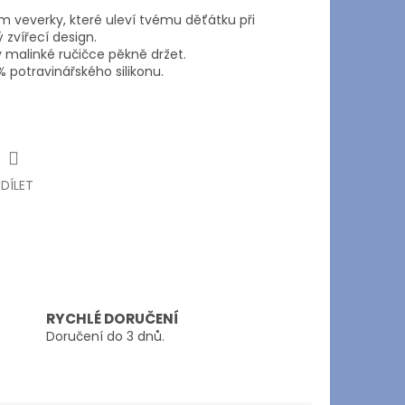
 veverky, které uleví tvému děťátku při
 zvířecí design.
v malinké ručičce pěkně držet.
 potravinářského silikonu.
SDÍLET
RYCHLÉ DORUČENÍ
Doručení do 3 dnů.